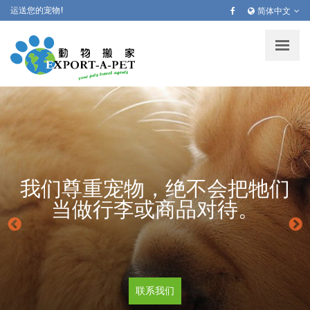
跳
运送您的宠物!
简体中文
转
到
主
要
内
容
我们尊重宠物，绝不会把牠们
当做行李或商品对待。
联系我们