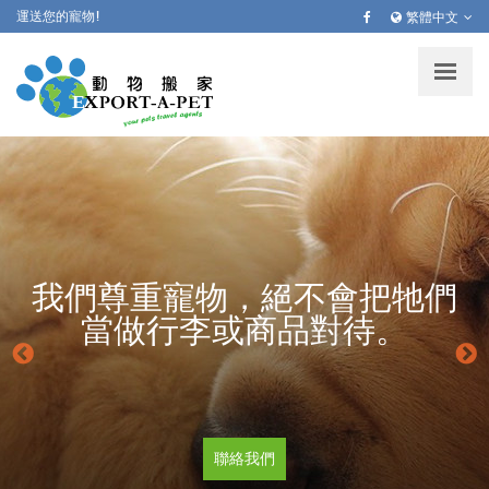
移
運送您的寵物!
繁體中文
至
主
內
容
我們尊重寵物，絕不會把牠們
當做行李或商品對待。
聯絡我們